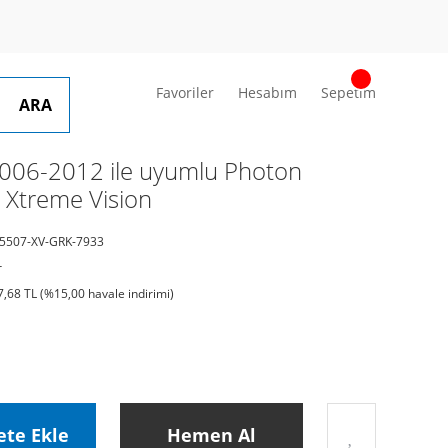
Favoriler
Hesabım
Sepetim
ARA
06-2012 ile uyumlu Photon
 Xtreme Vision
5507-XV-GRK-7933
r
7,68 TL (%15,00 havale indirimi)
ete Ekle
Hemen Al