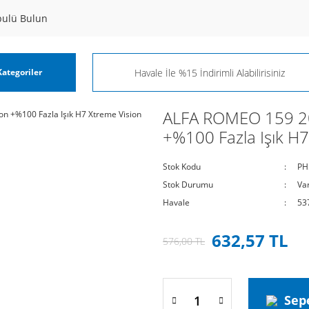
pulü Bulun
ategoriler
ALFA ROMEO 159 20
+%100 Fazla Işık H7
Stok Kodu
PH
Stok Durumu
Va
Havale
53
632,57 TL
576,00 TL
Sep