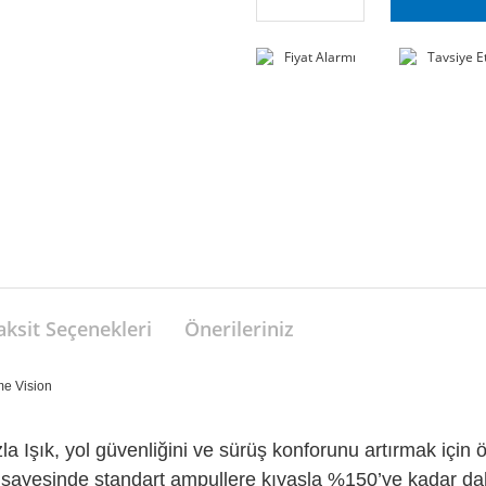
Fiyat Alarmı
Tavsiye E
aksit Seçenekleri
Önerileriniz
e Vision
şık, yol güvenliğini ve sürüş konforunu artırmak için öze
i sayesinde standart ampullere kıyasla %150’ye kadar dah