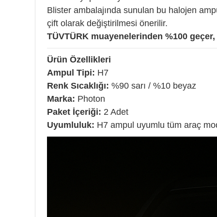
Blister ambalajında sunulan bu halojen ampul
çift olarak değiştirilmesi önerilir.
TÜVTÜRK muayenelerinden %100 geçer, y
Ürün Özellikleri
Ampul Tipi:
H7
Renk Sıcaklığı:
%90 sarı / %10 beyaz
Marka:
Photon
Paket İçeriği:
2 Adet
Uyumluluk:
H7 ampul uyumlu tüm araç mode