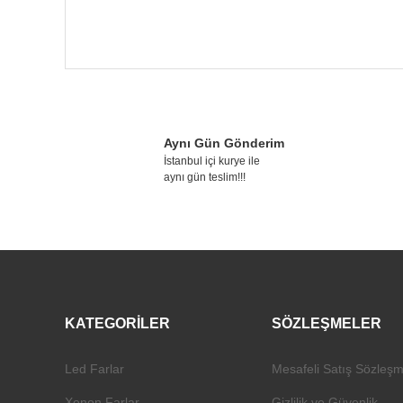
Bu ürünün fiyat bilgisi, resim, ürün açıklamalarında ve diğer 
Görüş ve önerileriniz için teşekkür ederiz.
Aynı Gün Gönderim
Ürün resmi kalitesiz, bozuk veya görüntülenemiyor.
İstanbul içi kurye ile
aynı gün teslim!!!
Ürün açıklamasında eksik bilgiler bulunuyor.
Ürün bilgilerinde hatalar bulunuyor.
Ürün fiyatı diğer sitelerden daha pahalı.
Bu ürüne benzer farklı alternatifler olmalı.
KATEGORİLER
SÖZLEŞMELER
Led Farlar
Mesafeli Satış Sözleşm
Xenon Farlar
Gizlilik ve Güvenlik