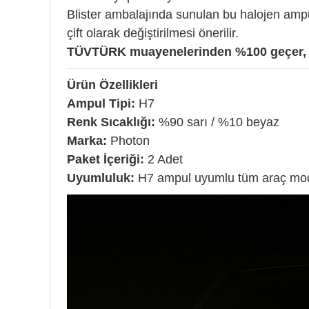
Blister ambalajında sunulan bu halojen ampul
çift olarak değiştirilmesi önerilir.
TÜVTÜRK muayenelerinden %100 geçer, y
Ürün Özellikleri
Ampul Tipi:
H7
Renk Sıcaklığı:
%90 sarı / %10 beyaz
Marka:
Photon
Paket İçeriği:
2 Adet
Uyumluluk:
H7 ampul uyumlu tüm araç mode