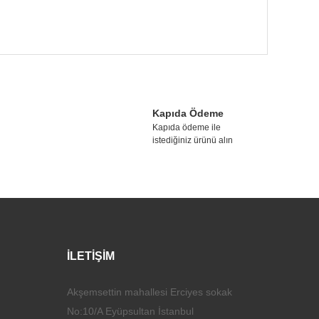
tebilirsiniz.
Kapıda Ödeme
Kapıda ödeme ile
istediğiniz ürünü alın
İLETİŞİM
Akşemsettin mahallesi Erciyes sokak
No:10/A Eyüpsultan İstanbul