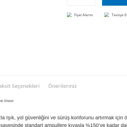
Fiyat Alarmı
Tavsiye E
aksit Seçenekleri
Önerileriniz
e Vision
şık, yol güvenliğini ve sürüş konforunu artırmak için öze
i sayesinde standart ampullere kıyasla %150’ye kadar dah