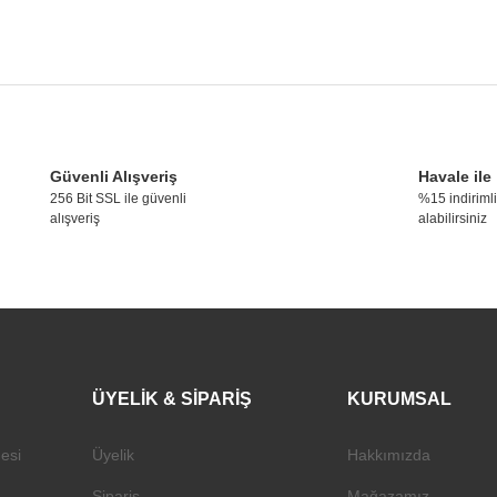
konularda yetersiz gördüğünüz noktaları öneri formunu kullanarak tarafımıza ile
Bu ürüne ilk yorumu siz yapın!
Güvenli Alışveriş
Havale ile
256 Bit SSL ile güvenli
%15 indirimli
alışveriş
alabilirsiniz
Yorum Yaz
ÜYELİK & SİPARİŞ
KURUMSAL
esi
Üyelik
Hakkımızda
Gönder
Sipariş
Mağazamız