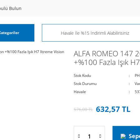
pulü Bulun
ategoriler
ALFA ROMEO 147 20
+%100 Fazla Işık H7
Stok Kodu
PH
Stok Durumu
Va
Havale
53
632,57 TL
576,00 TL
Sep