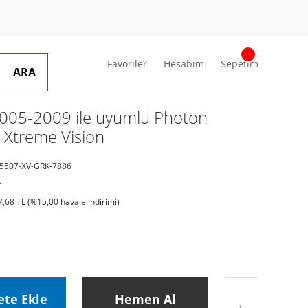
Favoriler
Hesabım
Sepetim
ARA
05-2009 ile uyumlu Photon
 Xtreme Vision
5507-XV-GRK-7886
r
7,68 TL (%15,00 havale indirimi)
ete Ekle
Hemen Al